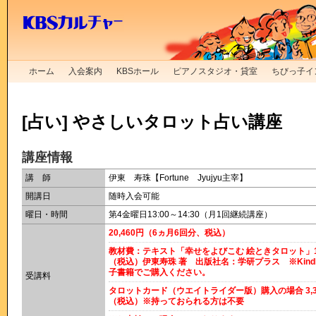
ホーム
入会案内
KBSホール
ピアノスタジオ・貸室
ちびっ子イ
[占い] やさしいタロット占い講座
講座情報
講 師
伊東 寿珠【Fortune Jyujyu主宰】
開講日
随時入会可能
曜日・時間
第4金曜日13:00～14:30（月1回継続講座）
20,460円（6ヵ月6回分、税込）
教材費：テキスト「幸せをよびこむ 絵ときタロット」1,
（税込）伊東寿珠 著 出版社名：学研プラス ※Kind
子書籍でご購入ください。
受講料
タロットカード（ウエイトライダー版）購入の場合 3,3
（税込）※持っておられる方は不要