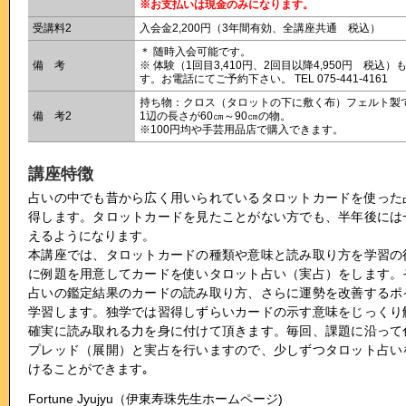
※お支払いは現金のみになります。
受講料2
入会金2,200円（3年間有効、全講座共通 税込）
＊ 随時入会可能です。
備 考
※ 体験（1回目3,410円、2回目以降4,950円 税込）
す。お電話にてご予約下さい。 TEL 075-441-4161
持ち物：クロス（タロットの下に敷く布）フェルト製
備 考2
1辺の長さが60㎝～90㎝の物。
※100円均や手芸用品店で購入できます。
講座特徴
占いの中でも昔から広く用いられているタロットカードを使った
得します。タロットカードを見たことがない方でも、半年後には
えるようになります。
本講座では、タロットカードの種類や意味と読み取り方を学習の
に例題を用意してカードを使いタロット占い（実占）をします。
占いの鑑定結果のカードの読み取り方、さらに運勢を改善するポ
学習します。独学では習得しずらいカードの示す意味をじっくり
確実に読み取れる力を身に付けて頂きます。毎回、課題に沿って
プレッド（展開）と実占を行いますので、少しずつタロット占い
けることができます｡
Fortune Jyujyu（伊東寿珠先生ホームページ)