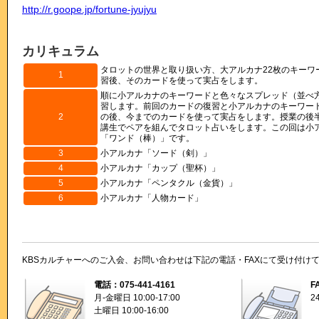
http://r.goope.jp/fortune-jyujyu
カリキュラム
タロットの世界と取り扱い方、大アルカナ22枚のキーワ
1
習後、そのカードを使って実占をします。
順に小アルカナのキーワードと色々なスプレッド（並べ
習します。前回のカードの復習と小アルカナのキーワー
2
の後、今までのカードを使って実占をします。授業の後
講生でペアを組んでタロット占いをします。この回は小
「ワンド（棒）」です。
3
小アルカナ「ソード（剣）」
4
小アルカナ「カップ（聖杯）」
5
小アルカナ「ペンタクル（金貨）」
6
小アルカナ「人物カード」
KBSカルチャーへのご入会、お問い合わせは下記の電話・FAXにて受け付け
電話：075-441-4161
F
月-金曜日 10:00-17:00
2
土曜日 10:00-16:00