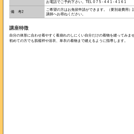
お電話でご予約下さい。TEL 0 7 5 - 4 4 1 - 4 1 6 1
ご希望の方はお免状申請ができます。（要別途費用）
備 考2
講師へお尋ねください。
講座特徴
自分の体形に合わせ着やすく着崩れのしにくい自分だけの着物を縫ってみま
初めての方でも肌襦袢や浴衣、単衣の着物まで縫えるように指導します。