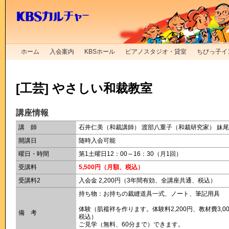
ホーム
入会案内
KBSホール
ピアノスタジオ・貸室
ちびっ子イ
[工芸] やさしい和裁教室
講座情報
講 師
石井仁美（和裁講師） 渡部八重子（和裁研究家） 妹
開講日
随時入会可能
曜日・時間
第1土曜日12：00～16：30（月1回）
受講料
5,500円（月額、税込）
受講料2
入会金 2,200円（3年間有効、全講座共通、税込）
持ち物：お持ちの裁縫道具一式、ノート、筆記用具
体験（肌襦袢を作ります。体験料2,200円、教材費3,0
備 考
税込）
ご見学（無料、60分まで）できます。